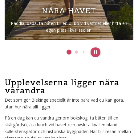
NÄRA HISTORIEN
Gå stadsvandring, besök museum, se världsarv, lära mer
om U137, följ kulturmiljöer.
Pause slideshow
Upplevelserna ligger nära
varandra
Det som gör Blekinge speciellt är inte bara vad du kan göra,
utan hur nära allt ligger.
På en dag kan du vandra genom bokskog, ta båten till en
skärgårdsö, äta lunch vid havet och avsluta kvällen bland
kullerstensgator och historiska byggnader. Här blir resan mellan