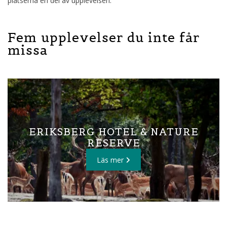
platserna en del av upplevelsen.
Fem upplevelser du inte får
missa
ARK56 - LEDER, UPPLEVELSER
OCH KARTOR I BLEKINGE
Läs mer