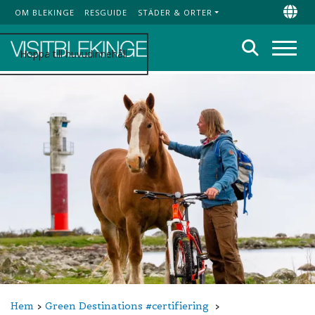
OM BLEKINGE
RESGUIDE
STÄDER & ORTER
Top Menu
Chan
Sök
Hoppa till huvudinnehåll
Meny
Hem
Green Destinations #certifiering