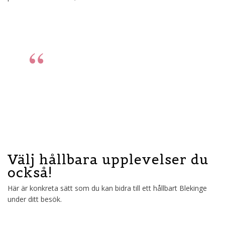
Vi vill att både invånare och
gäster känner stolthet över
Blekinge. Tillsammans skapar
vi en hållbar framtid.
Välj hållbara upplevelser du
också!
Här är konkreta sätt som du kan bidra till ett hållbart Blekinge
under ditt besök.