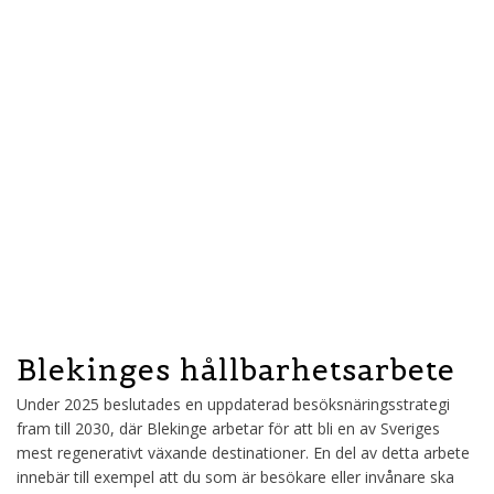
🚤 Skärgårdstrafik
Elektrisk rundtursbåt M/F Elleskär erbjuder tyst och vibrationsfri
tur, laddad med 100% förnybar el.
🚄 Hållbart hit
Natttåg från Tyskland och direktförbindelse från Köpenhamn.
Beräkna resans klimatutsläpp via Klimatsmartsemester.se
Blekinges hållbarhetsarbete
Under 2025 beslutades en uppdaterad besöksnäringsstrategi
fram till 2030, där Blekinge arbetar för att bli en av Sveriges
mest regenerativt växande destinationer. En del av detta arbete
innebär till exempel att du som är besökare eller invånare ska