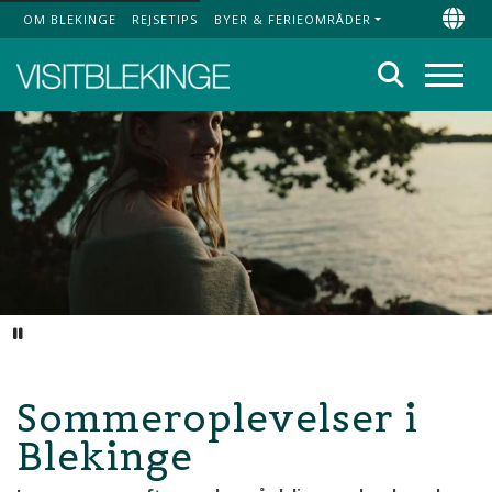
OM BLEKINGE
REJSETIPS
BYER & FERIEOMRÅDER
Top Menu
Chan
Søg
Menu
Pause video
Sommeroplevelser i
Blekinge