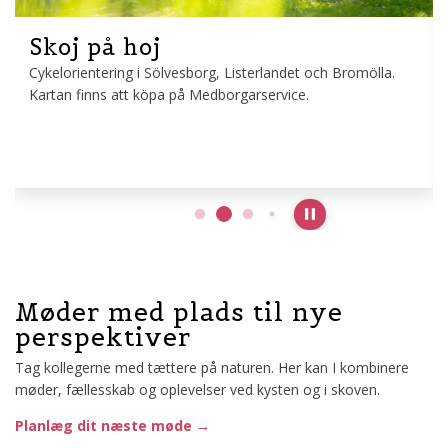
Guidad tur - Kungsholms Fort
Kungsholm Fort började byggas på order av Sveriges
dåvarande konung, Karl XI och skulle skydda Örlogsstaden
Karlskrona vid det södra
Pause slideshow
Møder med plads til nye
perspektiver
Tag kollegerne med tættere på naturen. Her kan I kombinere
møder, fællesskab og oplevelser ved kysten og i skoven.
Planlæg dit næste møde →