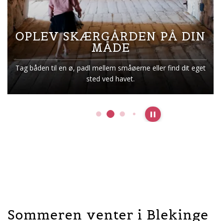
OPLEV SKÆRGÅRDEN PÅ DIN
MÅDE
Tag båden til en ø, padl mellem småøerne eller find dit eget
sted ved havet.
Pause slideshow
Sommeren venter i Blekinge