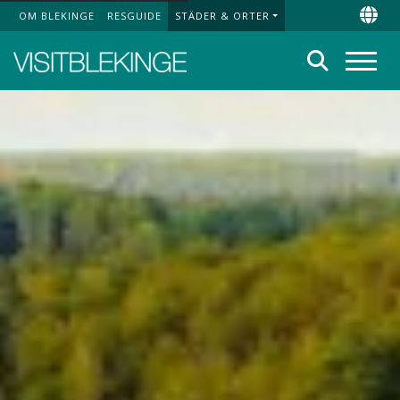
OM BLEKINGE
RESGUIDE
STÄDER & ORTER
Top Menu
Chan
Sök
Meny