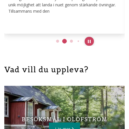
.
Låna och läs 6 olika böcker under sommaren!
Pause slideshow
Vad vill du uppleva?
BESÖKSMÅL I OLOFSTRÖM
Läs mer