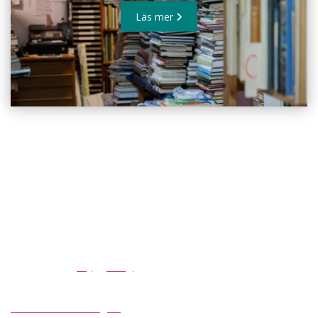
Läs mer
Evenemang i Olofström
Här finns alltid något att samlas kring
Året bjuder på konserter, marknader, kulturfestivaler och
familjeaktiviteter som fyller torg, parker och naturområden med
liv.
Slå dig ner vid
Brygghäng
eller upptäck små lokala evenemang
där du kommer nära både människorna och platsen.
Se alla evenemang →