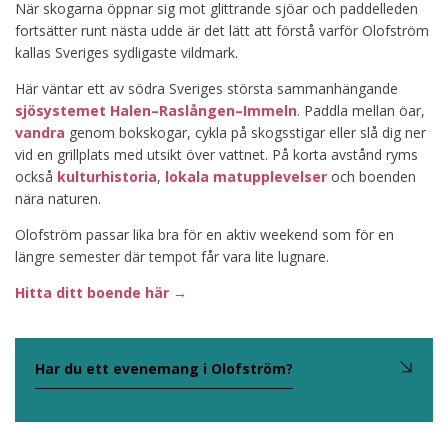
När skogarna öppnar sig mot glittrande sjöar och paddelleden
fortsätter runt nästa udde är det lätt att förstå varför Olofström
kallas Sveriges sydligaste vildmark.
Här väntar ett av södra Sveriges största sammanhängande
sjösystemet Halen–Raslången–Immeln
. Paddla mellan öar,
vandra
genom bokskogar, cykla på skogsstigar eller slå dig ner
vid en grillplats med utsikt över vattnet. På korta avstånd ryms
också
kulturhistoria
,
lokala matupplevelser
och boenden
nära naturen.
Olofström passar lika bra för en aktiv weekend som för en
längre semester där tempot får vara lite lugnare.
Hitta ditt boende här →
Har du ett evenemang i Olofström?