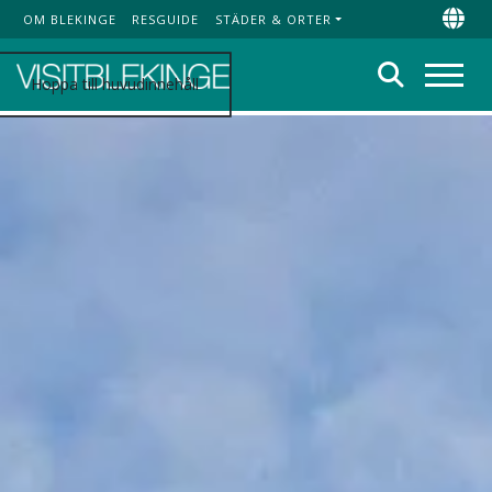
OM BLEKINGE
RESGUIDE
STÄDER & ORTER
Top Menu
Chan
Sök
Hoppa till huvudinnehåll
Meny