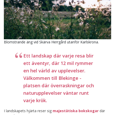
Blomstrande äng vid Skärva Herrgård utanför Karlskrona.
Ett landskap där varje resa blir
ett äventyr, där 12 mil rymmer
en hel värld av upplevelser.
Välkommen till Blekinge -
platsen där överraskningar och
naturupplevelser väntar runt
varje krök.
I landskapets hjärta reser sig
majestätiska bokskogar
där