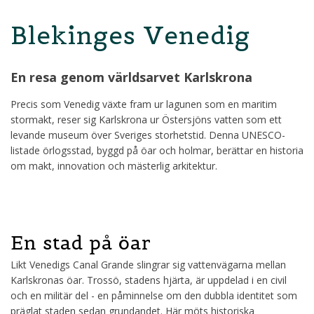
Blekinges Venedig
En resa genom världsarvet Karlskrona
Precis som Venedig växte fram ur lagunen som en maritim
stormakt, reser sig Karlskrona ur Östersjöns vatten som ett
levande museum över Sveriges storhetstid. Denna UNESCO-
listade örlogsstad, byggd på öar och holmar, berättar en historia
om makt, innovation och mästerlig arkitektur.
En stad på öar
Likt Venedigs Canal Grande slingrar sig vattenvägarna mellan
Karlskronas öar. Trossö, stadens hjärta, är uppdelad i en civil
och en militär del - en påminnelse om den dubbla identitet som
präglat staden sedan grundandet. Här möts historiska