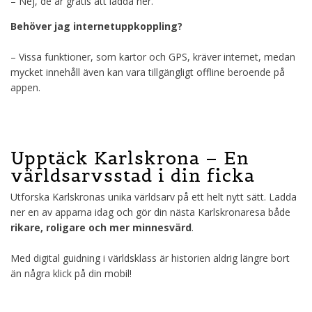
– Nej, de är gratis att ladda ner.
Behöver jag internetuppkoppling?
– Vissa funktioner, som kartor och GPS, kräver internet, medan
mycket innehåll även kan vara tillgängligt offline beroende på
appen.
Upptäck Karlskrona – En
världsarvsstad i din ficka
Utforska Karlskronas unika världsarv på ett helt nytt sätt. Ladda
ner en av apparna idag och gör din nästa Karlskronaresa både
rikare, roligare och mer minnesvärd
.
Med digital guidning i världsklass är historien aldrig längre bort
än några klick på din mobil!