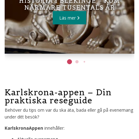
HISTORIA I BLEKINGE – KOM
NÄRMARE TUSENTALS ÅR
Läs mer
Karlskrona-appen – Din
praktiska reseguide
Behöver du tips om var du ska äta, bada eller gå på evenemang
under ditt besök?
KarlskronaAppen
innehåller: