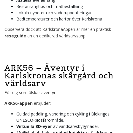
Aktuella evenemang
Restaurangtips och matbeställning
Lokala nyheter och väderuppdateringar
Badtemperaturer och kartor över Karlskrona
Observera dock att KarlskronaAppen är mer en praktisk
reseguide
än en dedikerad världsarvsapp.
ARK56 – Äventyr i
Karlskronas skärgård och
världsarv
För dig som älskar äventyr:
ARK56-appen
erbjuder:
Guidad paddling, vandring och cykling i Blekinges
UNESCO-biosfärområde.
Virtuella 3D-vyer
av världsarvsbyggnader.
Möjlighet att boka
guidad kajaktur
i Karlskronas