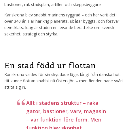
bastioner, rak stadsplan, artilleri och skeppsbyggare.
Karlskrona blev snabbt marinens ryggrad – och har varit det i
över 340 år. Här har krig planerats, ubåtar byggts, och försvar
utvecklats. Idag är staden en levande berättelse om svensk
säkerhet, strategi och styrka.
En stad född ur flottan
Karlskrona valdes för sin skyddade läge, långt från danska hot.
Hit kunde flottan snabbt nå Östersjön – men fienden hade svårt
att ta sig in.
Allt i stadens struktur – raka
gator, bastioner, varv, magasin
– var funktion före form. Men
funktion blev skönhet.