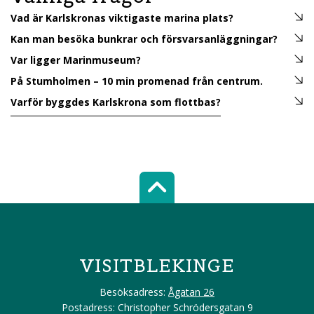
Vad är Karlskronas viktigaste marina plats?
Kan man besöka bunkrar och försvarsanläggningar?
Var ligger Marinmuseum?
På Stumholmen – 10 min promenad från centrum.
Varför byggdes Karlskrona som flottbas?
Scroll top of 
VISITBLEKINGE
Besöksadress:
Ågatan 26
Postadress: Christopher Schrödersgatan 9