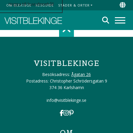
Hoppa till huvudinnehåll
OM BLEKINGE
RESGUIDE
STÄDER & ORTER
Top Menu
Chan
Sök
Meny
Scroll top of 
VISITBLEKINGE
Besöksadress:
Ågatan 26
Postadress: Christopher Schrödersgatan 9
374 36 Karlshamn
info@visitblekinge.se
OM