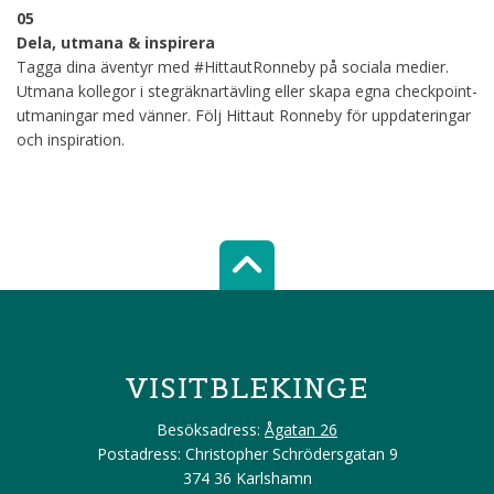
05
Dela, utmana & inspirera
Tagga dina äventyr med #HittautRonneby på sociala medier.
Utmana kollegor i stegräknartävling eller skapa egna checkpoint-
utmaningar med vänner. Följ Hittaut Ronneby för uppdateringar
och inspiration.
Scroll top of 
VISITBLEKINGE
Besöksadress:
Ågatan 26
Postadress: Christopher Schrödersgatan 9
374 36 Karlshamn