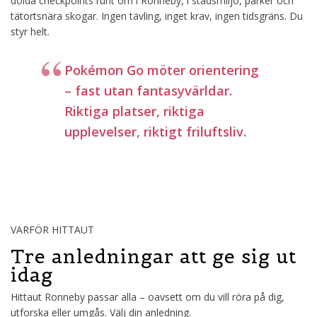
dolda checkpoints runt om i Ronneby, i stadsmiljö, parker och
tätortsnära skogar. Ingen tävling, inget krav, ingen tidsgräns. Du
styr helt.
Pokémon Go möter orientering
– fast utan fantasyvärldar.
Riktiga platser, riktiga
upplevelser, riktigt friluftsliv.
VARFÖR HITTAUT
Tre anledningar att ge sig ut
idag
Hittaut Ronneby passar alla – oavsett om du vill röra på dig,
utforska eller umgås. Välj din anledning.