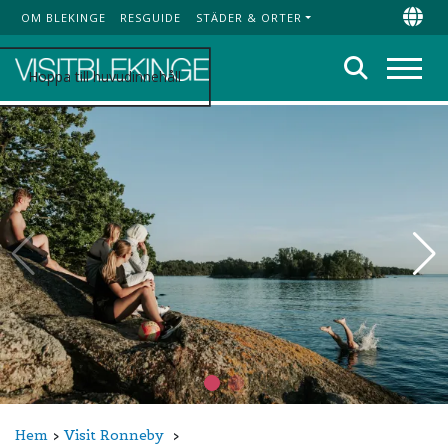
OM BLEKINGE
RESGUIDE
STÄDER & ORTER
Top Menu
Chan
Sök
Hoppa till huvudinnehåll
Meny
Hem
Visit Ronneby