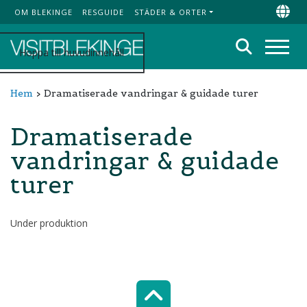
OM BLEKINGE
RESGUIDE
STÄDER & ORTER
Top Menu
Chan
Sök
Hoppa till huvudinnehåll
Meny
Hem
Dramatiserade vandringar & guidade turer
Dramatiserade
vandringar & guidade
turer
Under produktion
Scroll top of 