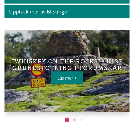
Upptäck mer av Blekinge
"WHISKEY ON THE ROCKS" - U137
GRUNDSTÖTNING I TORUMSKÄR
Läs mer