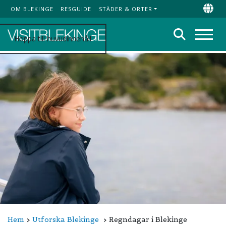
OM BLEKINGE
RESGUIDE
STÄDER & ORTER
Top Menu
Chan
Sök
Hoppa till huvudinnehåll
Meny
Hem
Utforska Blekinge
Regndagar i Blekinge