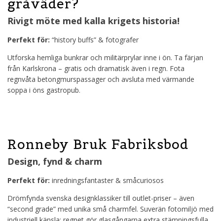
gråväder?
Rivigt möte med kalla krigets historia!
Perfekt för:
“history buffs” & fotografer
Utforska hemliga bunkrar och militärprylar inne i ön. Ta färjan
från Karlskrona – gratis och dramatisk även i regn. Fota
regnvåta betongmurspassager och avsluta med värmande
soppa i öns gastropub.
Ronneby Bruk Fabriksbod
Design, fynd & charm
Perfekt för:
inredningsfantaster & småcuriosos
Drömfynda svenska designklassiker till outlet-priser – även
“second grade” med unika små charmfel. Suverän fotomiljö med
industriell känsla: regnet gör glasgångarna extra stämningsfulla.