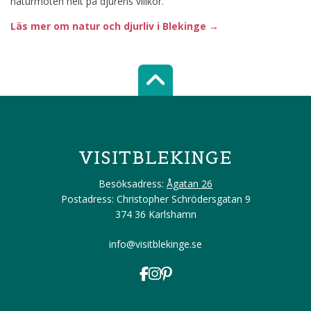
naturmöten helt på djurens villkor.
Läs mer om natur och djurliv i Blekinge →
Scroll top of 
VISITBLEKINGE
Besöksadress:
Ågatan 26
Postadress: Christopher Schrödersgatan 9
374 36 Karlshamn
info@visitblekinge.se