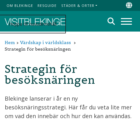
OM BLEKINGE
RESGUIDE
STÄDER & ORTER
Top Menu
Chan
Sök
Hoppa till huvudinnehåll
Meny
Hem
Värdskap i världsklass
Strategin för besöksnäringen
Strategin för
besöksnäringen
Blekinge lanserar i år en ny
besöksnäringsstrategi. Här får du veta lite mer
om vad den innebär och hur den kan användas.