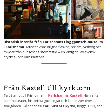
Historisk interiör från Carlshamns Flaggpunsch-museum
i Karlshamn.
Museet visar originalflaskor, reklam, verktyg och
miljöer från punschens storhetstid – en viktig del av svensk
dryckes- och kulturhistoria.
Från Kastell till kyrktorn
Ta båten ut till Frisholmen –
Karlshamns Kastell
. Här väntar
sommarteater, historiska guidningar och kanonvyer över
skärgården. Gå sedan till
Carl Gustafs kyrka
, byggd 1681, för