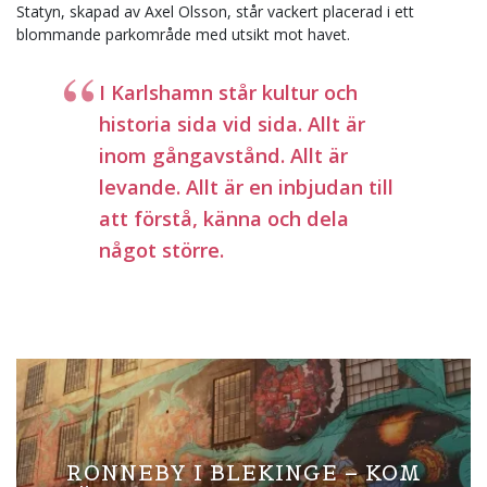
Statyn, skapad av Axel Olsson, står vackert placerad i ett
blommande parkområde med utsikt mot havet.
I Karlshamn står kultur och
historia sida vid sida. Allt är
inom gångavstånd. Allt är
levande. Allt är en inbjudan till
att förstå, känna och dela
något större.
RONNEBY I BLEKINGE – KOM