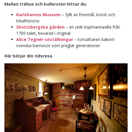
Mellan trähus och kullersten hittar du:
Karlshamns Museum
– fyllt av föremål, konst och
lokalhistoria
Skottsbergska gården
– en unik köpmannavilla från
1700-talet, bevarad i original
Alice Tegnér-utställningar
– tonsättaren bakom
svenska barnvisor som präglat generationer
Här börjar din tidsresa.