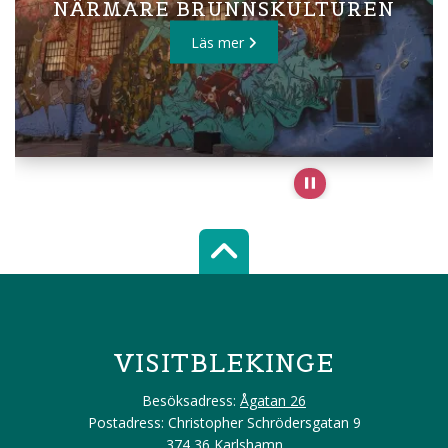
NÄRMARE BRUNNSKULTUREN
Läs mer
Pause slideshow
Scroll top of 
VISITBLEKINGE
Besöksadress:
Ågatan 26
Postadress: Christopher Schrödersgatan 9
374 36 Karlshamn