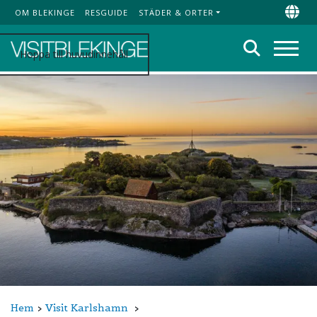
OM BLEKINGE
RESGUIDE
STÄDER & ORTER
Top Menu
Chan
Sök
Hoppa till huvudinnehåll
Meny
Hem
Visit Karlshamn