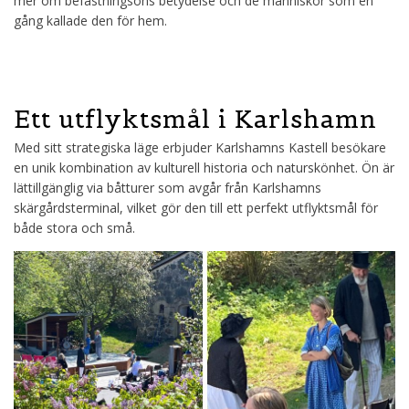
mer om befästningsöns betydelse och de människor som en
gång kallade den för hem.
Ett utflyktsmål i Karlshamn
Med sitt strategiska läge erbjuder Karlshamns Kastell besökare
en unik kombination av kulturell historia och naturskönhet. Ön är
lättillgänglig via båtturer som avgår från Karlshamns
skärgårdsterminal, vilket gör den till ett perfekt utflyktsmål för
både stora och små.