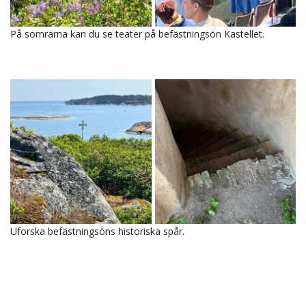
På somrarna kan du se teater på befästningsön Kastellet.
Uforska befästningsöns historiska spår.