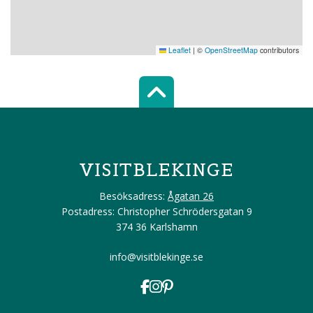
Leaflet
|
©
OpenStreetMap
contributors
Scroll top of 
VISITBLEKINGE
Besöksadress:
Ågatan 26
Postadress: Christopher Schrödersgatan 9
374 36 Karlshamn
info@visitblekinge.se