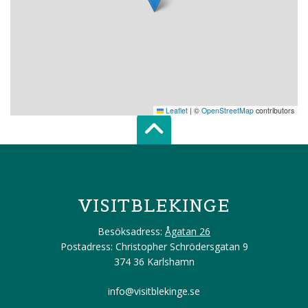
Leaflet
|
©
OpenStreetMap
contributors
Scroll top of 
VISITBLEKINGE
Besöksadress:
Ågatan 26
Postadress: Christopher Schrödersgatan 9
374 36 Karlshamn
info@visitblekinge.se