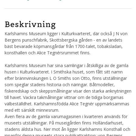
Beskrivning
Karlshamns Museum ligger i Kulturkvarteret, där också J N von
Bergens punschfabrik, Skottsbergska gården - en av landets
bäst bevarade köpmansgårdar från 1700-talet, tobaksladan,
konsthallen och Alice Tegnérsrummet finns.
Karlshamns Museum har sina samlingar i åtskilliga av de gamla
husen i Kulturkvarteret. I Smithska huset, som fått sitt namn
efter brännvinskungen L O Smiths son Otto, finns utställningar
som speglar stadens historia och näringar. Båtmodeller,
fiskeredskap och skeppsmålningar visar den starka anknytningen
till havet. Vackra takmålningar vittnar om de tidiga borgarnas
välbeställdhet. Karlshamnsfödda Alice Tegnér uppmärksammas
med ett särskilt minnesrum.
Även flera av de gamla varumagasinen i kvarteren används för
museets utställningar. På museigården finns Holländarhuset,
stadens äldsta hus. Ner mot ån ligger Karlshamns Konsthall och
innanför denna museets stora publikattraktion: von Bergens