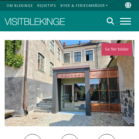
OM BLEKINGE
REJSETIPS
BYER & FERIEOMRÅDER
Top Menu
Chan
Søg
Menu
Se fler bilder