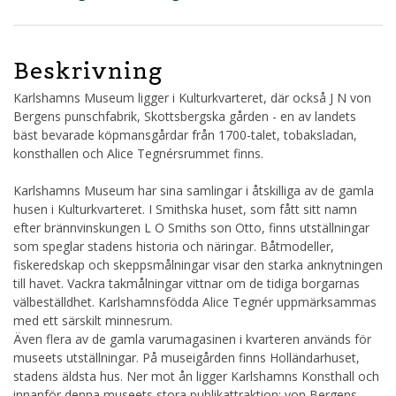
Beskrivning
Karlshamns Museum ligger i Kulturkvarteret, där också J N von
Bergens punschfabrik, Skottsbergska gården - en av landets
bäst bevarade köpmansgårdar från 1700-talet, tobaksladan,
konsthallen och Alice Tegnérsrummet finns.
Karlshamns Museum har sina samlingar i åtskilliga av de gamla
husen i Kulturkvarteret. I Smithska huset, som fått sitt namn
efter brännvinskungen L O Smiths son Otto, finns utställningar
som speglar stadens historia och näringar. Båtmodeller,
fiskeredskap och skeppsmålningar visar den starka anknytningen
till havet. Vackra takmålningar vittnar om de tidiga borgarnas
välbeställdhet. Karlshamnsfödda Alice Tegnér uppmärksammas
med ett särskilt minnesrum.
Även flera av de gamla varumagasinen i kvarteren används för
museets utställningar. På museigården finns Holländarhuset,
stadens äldsta hus. Ner mot ån ligger Karlshamns Konsthall och
innanför denna museets stora publikattraktion: von Bergens