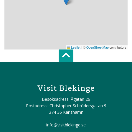
Leaflet
|
©
OpenStreetMap
contributors
Scroll top of 
Visit Blekinge
Besöksadress:
Ågatan 26
Postadress: Christopher Schrödersgatan 9
374 36 Karlshamn
info@visitblekinge.se