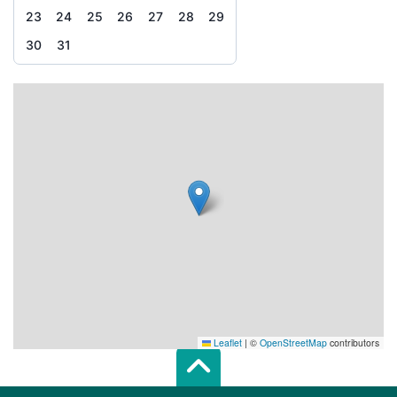
23
24
25
26
27
28
29
30
31
Leaflet
|
©
OpenStreetMap
contributors
Scroll top of 