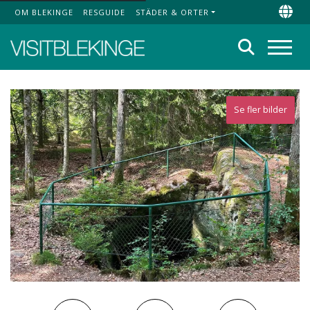
OM BLEKINGE
RESGUIDE
STÄDER & ORTER
Top Menu
Chan
Sök
Meny
Se fler bilder