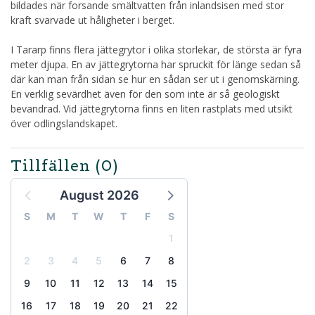
bildades när forsande smältvatten från inlandsisen med stor
kraft svarvade ut håligheter i berget.
I Tararp finns flera jättegrytor i olika storlekar, de största är fyra
meter djupa. En av jättegrytorna har spruckit för länge sedan så
där kan man från sidan se hur en sådan ser ut i genomskärning.
En verklig sevärdhet även för den som inte är så geologiskt
bevandrad. Vid jättegrytorna finns en liten rastplats med utsikt
över odlingslandskapet.
Tillfällen
(0)
August 2026
S
M
T
W
T
F
S
1
2
3
4
5
6
7
8
9
10
11
12
13
14
15
16
17
18
19
20
21
22