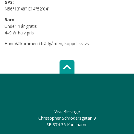
GPS:
N56°13´48" E14°52´04"
Barn:
Under 4 år gratis
4–9 år halv pris
HundVälkommen i trädgården, koppel krävs
Scroll top of 
Visit Blekinge
Christopher Schrödersgatan 9
SE-374 36 Karlshamn