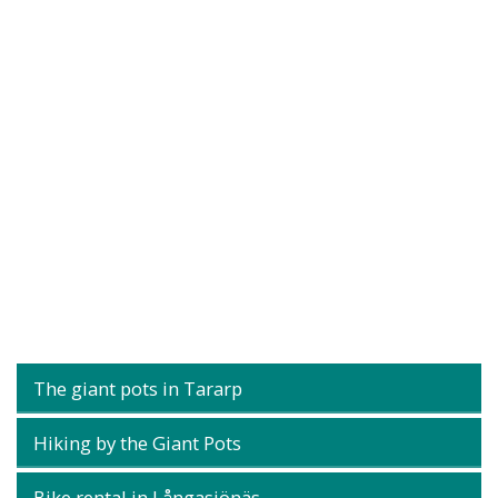
The giant pots in Tararp
Hiking by the Giant Pots
Bike rental in Långasjönäs