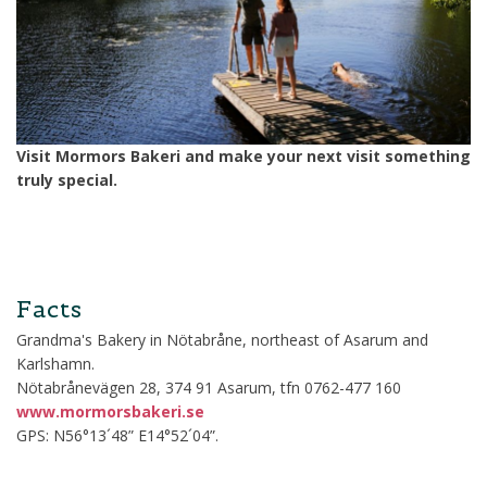
Visit Mormors Bakeri and make your next visit something
truly special.
Facts
Grandma's Bakery in Nötabråne, northeast of Asarum and
Karlshamn.
Nötabrånevägen 28, 374 91 Asarum, tfn 0762-477 160
www.mormorsbakeri.se
GPS: N56°13´48” E14°52´04”.