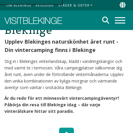
OM BLEKINGE
RESGUIDE
STÄDER & ORTER
Top Menu
Chan
Vintercampingar i
Sök
Blekinge
Meny
Upplev Blekinges naturskönhet året runt -
Din vintercamping finns i Blekinge
Stig in i Blekinges vinterlandskap, klädd i vandringskängor och
med varmt te i termosen. Våra campingplatser välkomnar dig
året runt, även under de förtrollande vintermånaderna. Upplev
den unika kombinationen av kyliga morgnar och värmande
äventyr som väntar i snötäckta Blekinge.
Är du redo för ett minnesvärt vintercampingäventyr?
Påbörja din resa till Blekinge idag – där varje
vinterälskare hittar sitt paradis.