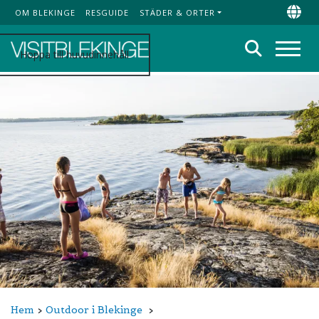
OM BLEKINGE
RESGUIDE
STÄDER & ORTER
Top Menu
Chan
Sök
Hoppa till huvudinnehåll
Meny
Hem
Outdoor i Blekinge