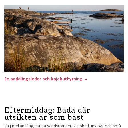
Se paddlingsleder och kajakuthyrning →
Eftermiddag: Bada där
utsikten är som bäst
Välj mellan långgrunda sandstränder, klippbad, insjöar och små