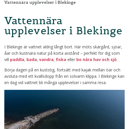
Vattennära upplevelser i Blekinge
Vattennära
upplevelser i Blekinge
I Blekinge är vattnet aldrig långt bort. Här möts skärgård, sjöar,
åar och kustnära natur på korta avstånd – perfekt för dig som
vill
paddla
,
bada
,
vandra
,
fiska
eller
bo nära hav och sjö
.
Börja dagen på en kuststig, fortsätt med kajak mellan öar och
avsluta med ett kvällsdopp från en solvarm klippa. I Blekinge kan
en dag vid vattnet bli många upplevelser i samma resa.