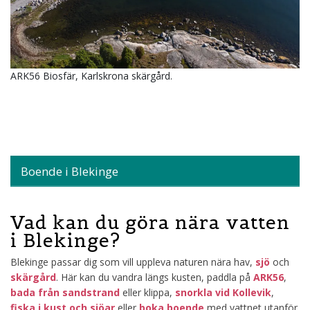
ARK56 Biosfär, Karlskrona skärgård.
Boende i Blekinge
Vad kan du göra nära vatten
i Blekinge?
Blekinge passar dig som vill uppleva naturen nära hav,
sjö
och
skärgård
. Här kan du vandra längs kusten, paddla på
ARK56
,
bada från sandstrand
eller klippa,
snorkla vid Kollevik
,
fiska i kust och sjöar
eller
boka boende
med vattnet utanför