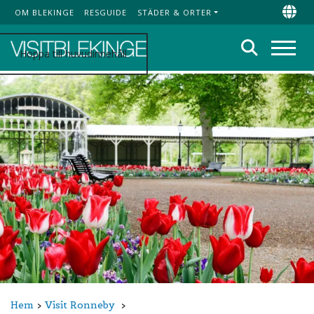
OM BLEKINGE
RESGUIDE
STÄDER & ORTER
Top Menu
Chan
Sök
Hoppa till huvudinnehåll
Meny
Hem
Visit Ronneby