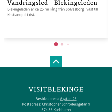
Vandringsled - Blekingeleden
Blekingeleden är ca 25 mil lång från Sölvesborg i väst till
Kristianopel i öst.
Scroll top of 
VISITBLEKINGE
Besöksadress:
Ågatan 26
Postadress: Christopher Schrödersgatan 9
374 36 Karlshamn