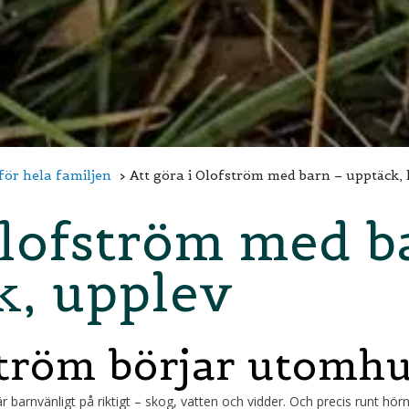
för hela familjen
Att göra i Olofström med barn – upptäck, 
Olofström med b
k, upplev
tröm börjar utomh
r barnvänligt på riktigt – skog, vatten och vidder. Och precis runt hörn