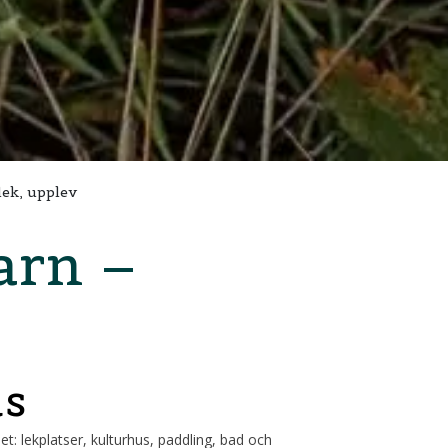
lek, upplev
arn –
us
et: lekplatser, kulturhus, paddling, bad och