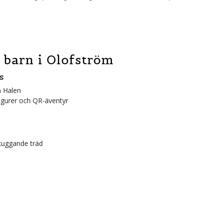
 barn i Olofström
s
n Halen
igurer och QR-äventyr
kuggande träd
is i vissa vatten)