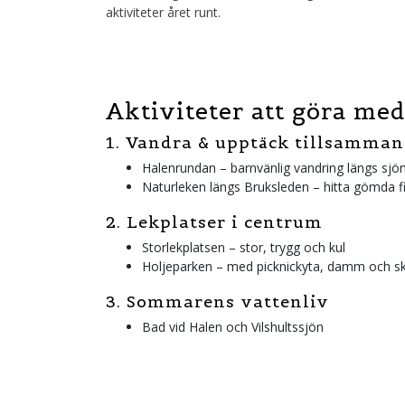
aktiviteter året runt.
Aktiviteter att göra med
1. Vandra & upptäck tillsamman
Halenrundan – barnvänlig vandring längs sjö
Naturleken längs Bruksleden – hitta gömda f
2. Lekplatser i centrum
Storlekplatsen – stor, trygg och kul
Holjeparken – med picknickyta, damm och s
3. Sommarens vattenliv
Bad vid Halen och Vilshultssjön
Fiska från brygga (barn under 16 år fiskar grat
4. Inomhus när det regnar