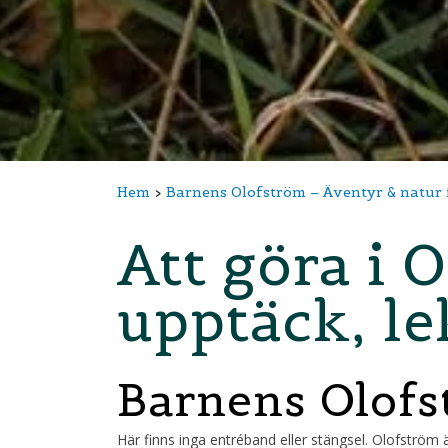
Hem
Barnens Olofström – Äventyr & natur 
Att göra i 
upptäck, le
Barnens Olofs
Här finns inga entréband eller stängsel. Olofström ä