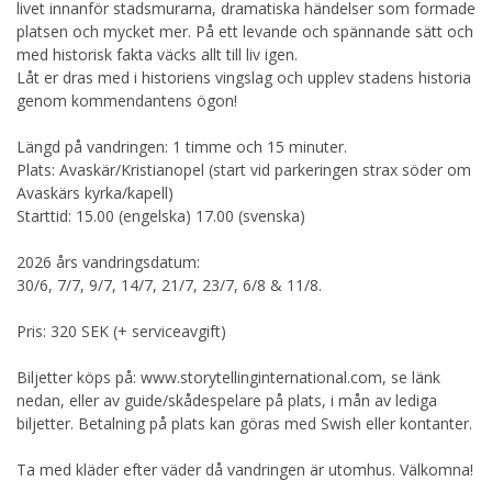
livet innanför stadsmurarna, dramatiska händelser som formade
platsen och mycket mer. På ett levande och spännande sätt och
med historisk fakta väcks allt till liv igen.
Låt er dras med i historiens vingslag och upplev stadens historia
genom kommendantens ögon!
Längd på vandringen: 1 timme och 15 minuter.
Plats: Avaskär/Kristianopel (start vid parkeringen strax söder om
Avaskärs kyrka/kapell)
Starttid: 15.00 (engelska) 17.00 (svenska)
2026 års vandringsdatum:
30/6, 7/7, 9/7, 14/7, 21/7, 23/7, 6/8 & 11/8.
Pris: 320 SEK (+ serviceavgift)
Biljetter köps på: www.storytellinginternational.com, se länk
nedan, eller av guide/skådespelare på plats, i mån av lediga
biljetter. Betalning på plats kan göras med Swish eller kontanter.
Ta med kläder efter väder då vandringen är utomhus. Välkomna!