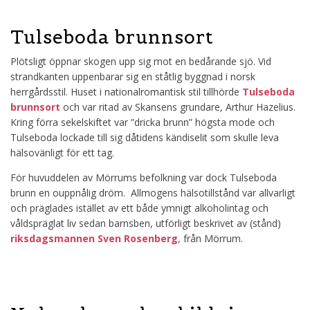
Tulseboda brunnsort
Plötsligt öppnar skogen upp sig mot en bedårande sjö. Vid
strandkanten uppenbarar sig en ståtlig byggnad i norsk
herrgårdsstil. Huset i nationalromantisk stil tillhörde
Tulseboda
brunnsort
och var ritad av Skansens grundare, Arthur Hazelius.
Kring förra sekelskiftet var ”dricka brunn” högsta mode och
Tulseboda lockade till sig dåtidens kändiselit som skulle leva
hälsovänligt för ett tag.
För huvuddelen av Mörrums befolkning var dock Tulseboda
brunn en ouppnålig dröm. Allmogens hälsotillstånd var allvarligt
och präglades istället av ett både ymnigt alkoholintag och
våldspräglat liv sedan barnsben, utförligt beskrivet av (stånd)
riksdagsmannen Sven Rosenberg
, från Mörrum.