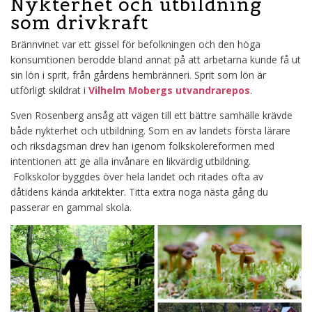
Nykterhet och utbildning
som drivkraft
Brännvinet var ett gissel för befolkningen och den höga
konsumtionen berodde bland annat på att arbetarna kunde få ut
sin lön i sprit, från gårdens hembränneri. Sprit som lön är
utförligt skildrat i
Vilhelm Mobergs utvandrarepos
.
Sven Rosenberg ansåg att vägen till ett bättre samhälle krävde
både nykterhet och utbildning. Som en av landets första lärare
och riksdagsman drev han igenom folkskolereformen med
intentionen att ge alla invånare en likvärdig utbildning.
Folkskolor byggdes över hela landet och ritades ofta av
dåtidens kända arkitekter. Titta extra noga nästa gång du
passerar en gammal skola.