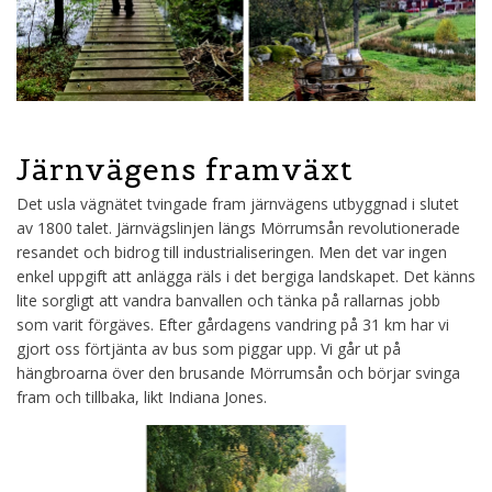
Järnvägens framväxt
Det usla vägnätet tvingade fram järnvägens utbyggnad i slutet
av 1800 talet. Järnvägslinjen längs Mörrumsån revolutionerade
resandet och bidrog till industrialiseringen. Men det var ingen
enkel uppgift att anlägga räls i det bergiga landskapet. Det känns
lite sorgligt att vandra banvallen och tänka på rallarnas jobb
som varit förgäves. Efter gårdagens vandring på 31 km har vi
gjort oss förtjänta av bus som piggar upp. Vi går ut på
hängbroarna över den brusande Mörrumsån och börjar svinga
fram och tillbaka, likt Indiana Jones.