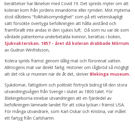
berättelser har liknelser med Covid 19. Det spreds myter om att
koleran kom från jordens innandöme eller rymden. Mot myterna
stod dåtidens ”folkhälsomyndighet” som på ett vetenskapligt
sätt försökte övertyga befolkningen att hålla avstånd och
framförallt inte andas in den sjukes luft. Då som nu var de som
vårdade patienterna underbetalda kvinnor, berättas i boken,
Sjukvakterskan. 1857 - året då koleran drabbade Mörrum
av Gudrun Winfridsson,
Kolera sprids främst genom dålig mat och förorenat vatten.
Allmogens mat var direkt farlig. Historier om rågbröd så mögligt
att det rök ur munnen när de åt det, skriver
Blekinge museum.
Sjukdomar, fattigdom och politiskt förtryck bidrog till den stora
utvandringsvågen från Sverige i slutet av 1800 talet. För
Blekingeborna innebar utvandringen att en fjärdedel av
befolkningen lämnade landet för att söka lyckan i främst USA.
För många utvandrare, som Karl-Oskar och Kristina, var målet
ett fartyg från Carlshamn.