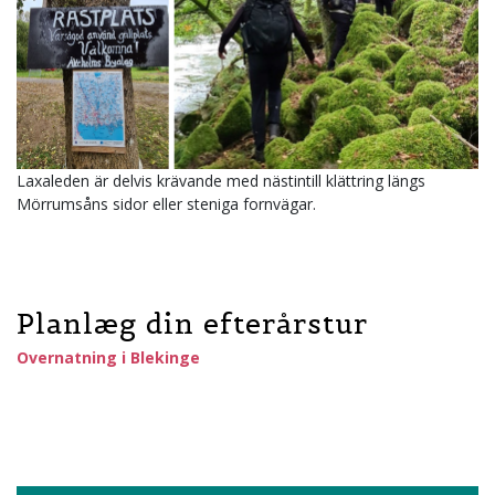
Laxaleden är delvis krävande med nästintill klättring längs
Mörrumsåns sidor eller steniga fornvägar.
Planlæg din efterårstur
Overnatning i Blekinge