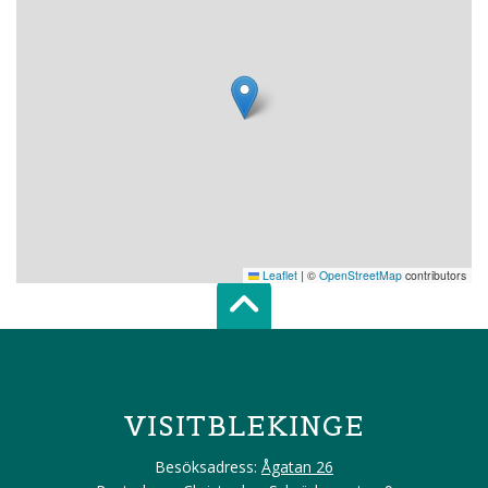
Leaflet
|
©
OpenStreetMap
contributors
Scroll top of 
VISITBLEKINGE
Besöksadress:
Ågatan 26