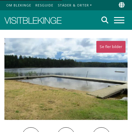
OM BLEKINGE
RESGUIDE
STÄDER & ORTER
Top Menu
Chan
Sök
Meny
Se fler bilder