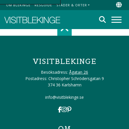
OM BLEKINGE
RESGUIDE
STÄDER & ORTER
Top Menu
Chan
Sök
Meny
Scroll top of 
VISITBLEKINGE
Besöksadress:
Ågatan 26
Postadress: Christopher Schrödersgatan 9
374 36 Karlshamn
info@visitblekinge.se
OM