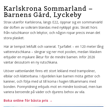
Karlskrona Sommarland –
Barnens Gård, Lyckeby
Strax utanför Karlskrona, längs E22, öppnar sig en sommarvärld
där doften av solkräm blandas med nyklippt gräs. Skratt hörs
från rutschkanor och lekytor, och någon ropar precis innan det
stora plasket.
Här är tempot lekfullt och varierat. Tjurfallet – en 120 meter lång
vattenrutschkana – slingrar sig ner mot poolen, medan Masken
erbjuder en mjukare åktur för de mindre barnen. Inför 2026
väntar dessutom en ny rutschkana.
Utöver vattenlandet finns ett stort lekland med trampoliner,
elbilar och klätterbana. I djurdelen kan barnen möta getter och
kaniner, och följa med ut till korna i hagen tillsammans med
bonden. Ponnyridning erbjuds mot en mindre kostnad, men kan
variera beroende på väder och djurens behov av vila.
Boka online för bästa pris →