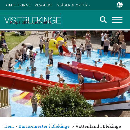
OM BLEKINGE
RESGUIDE
STÄDER & ORTER
Top Menu
Chan
Sök
Hoppa till huvudinnehåll
Meny
Hem
Barnsemester i Blekinge
Vattenland i Blekinge