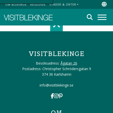
OM BLEKINGE
RESGUIDE
STÄDER & ORTER
Top Menu
Chan
Sök
Meny
Scroll top of 
VISITBLEKINGE
Besöksadress:
Ågatan 26
Postadress: Christopher Schrödersgatan 9
374 36 Karlshamn
info@visitblekinge.se
OM