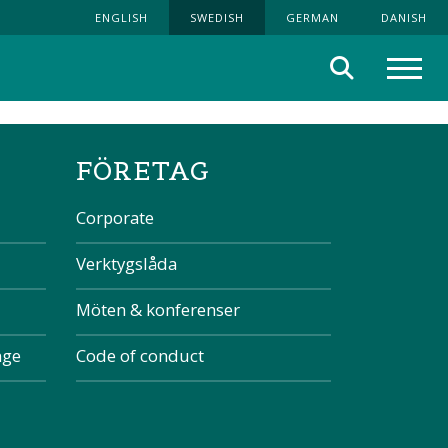
ENGLISH
SWEDISH
GERMAN
DANISH
Sök
Meny
the page
FÖRETAG
Corporate
Verktygslåda
Möten & konferenser
nge
Code of conduct