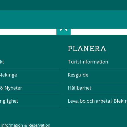
Scroll top of 
PLANERA
kt
Turistinformation
Blekinge
Resguide
 & Nyheter
Hållbarhet
änglighet
Leva, bo och arbeta i Bleki
 Information & Reservation