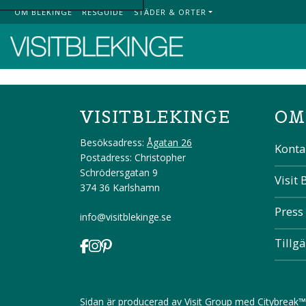
OM BLEKINGE
RESGUIDE
STÄDER & ORTER
Top Menu
VISITBLEKINGE
OM
Besöksadress:
Ågatan 26
Konta
Postadress: Christopher
Schrödersgatan 9
Visit 
374 36 Karlshamn
Press
info@visitblekinge.se
Tillg
Sidan är producerad av
Visit Group
med
Citybreak™