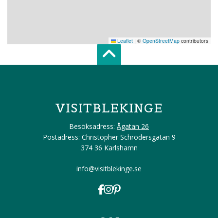
Leaflet
|
©
OpenStreetMap
contributors
Scroll top of 
VISITBLEKINGE
Besöksadress:
Ågatan 26
Postadress: Christopher Schrödersgatan 9
374 36 Karlshamn
info@visitblekinge.se