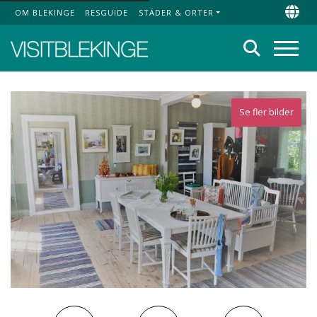
OM BLEKINGE
RESGUIDE
STÄDER & ORTER
Top Menu
Chan
Sök
Meny
Se fler bilder