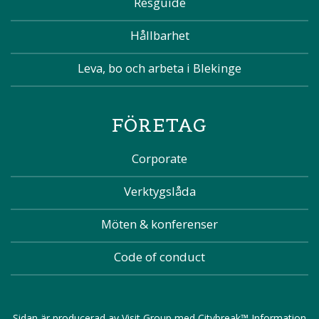
Resguide
Hållbarhet
Leva, bo och arbeta i Blekinge
FÖRETAG
Corporate
Verktygslåda
Möten & konferenser
Code of conduct
Sidan är producerad av
Visit Group
med
Citybreak™ Information