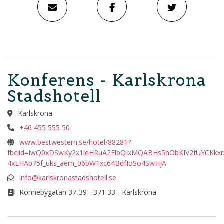
Konferens - Karlskrona
Stadshotell
Karlskrona
+46 455 555 50
www.bestwestern.se/hotel/88281?
fbclid=IwQ0xDSwKy2x1leHRuA2FlbQIxMQABHs5hObKIV2fUYCK
4xLHAb75f_uks_aem_06bW1xc64BdfIoSo4SwHjA
info@karlskronastadshotell.se
Ronnebygatan 37-39 - 371 33 - Karlskrona