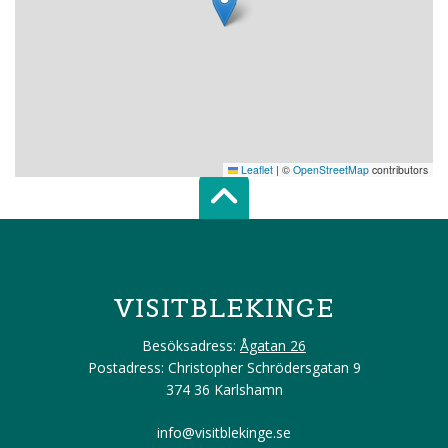
Leaflet
|
©
OpenStreetMap
contributors
Scroll top of 
VISITBLEKINGE
Besöksadress:
Ågatan 26
Postadress: Christopher Schrödersgatan 9
374 36 Karlshamn
info@visitblekinge.se