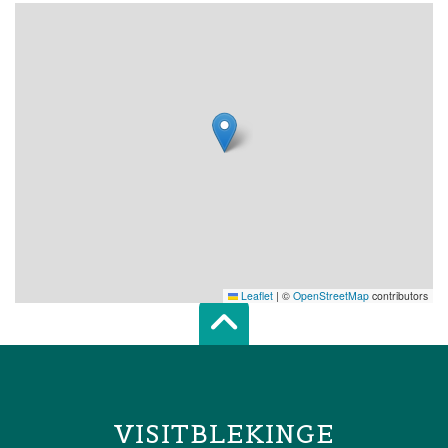
Leaflet
|
©
OpenStreetMap
contributors
Scroll top of 
VISITBLEKINGE