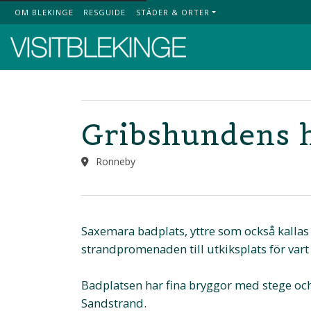
OM BLEKINGE
RESGUIDE
STÄDER & ORTER
Top Menu
Gribshundens 
Ronneby
Saxemara badplats, yttre som också kalla
strandpromenaden till utkiksplats för vart
Badplatsen har fina bryggor med stege oc
Sandstrand.