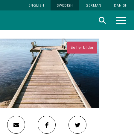
ENGLISH
SWEDISH
GERMAN
DANISH
Sök
Meny
Se fler bilder