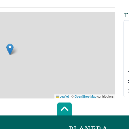
T
Leaflet
|
©
OpenStreetMap
contributors
Scroll top of 
PLANERA