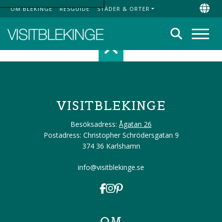
OM BLEKINGE
RESGUIDE
STÄDER & ORTER
Top Menu
Chan
Sök
Meny
Scroll top of 
VISITBLEKINGE
Besöksadress:
Ågatan 26
Postadress: Christopher Schrödersgatan 9
374 36 Karlshamn
info@visitblekinge.se
OM