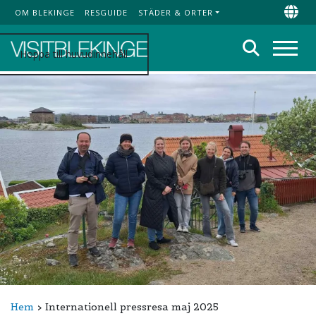
OM BLEKINGE
RESGUIDE
STÄDER & ORTER
Top Menu
Chan
Sök
Hoppa till huvudinnehåll
Meny
Hem
Internationell pressresa maj 2025