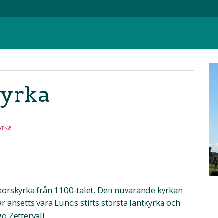
kyrka
yrka
a korskyrka från 1100-talet. Den nuvarande kyrkan
r ansetts vara Lunds stifts största lantkyrka och
o Zettervall.