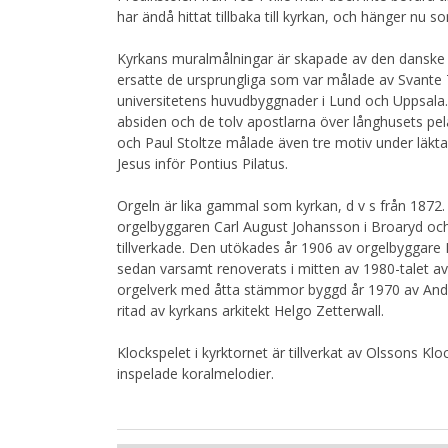
har ändå hittat tillbaka till kyrkan, och hänger nu 
Kyrkans muralmålningar är skapade av den danske
ersatte de ursprungliga som var målade av Svante
universitetens huvudbyggnader i Lund och Uppsala
absiden och de tolv apostlarna över långhusets pe
och Paul Stoltze målade även tre motiv under läktar
Jesus inför Pontius Pilatus.
Orgeln är lika gammal som kyrkan, d v s från 187
orgelbyggaren Carl August Johansson i Broaryd och
tillverkade. Den utökades år 1906 av orgelbyggare 
sedan varsamt renoverats i mitten av 1980-talet av 
orgelverk med åtta stämmor byggd år 1970 av Ander
ritad av kyrkans arkitekt Helgo Zetterwall.
Klockspelet i kyrktornet är tillverkat av Olssons Kl
inspelade koralmelodier.