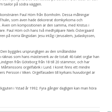
som tavlor på södra väggen.
 konstnären Paul Höm från Bornholm. Dessa målningar
 Thulin, som även hade dekorerat domkyrkorna och
.. Även om kompositionen är den samma, med Kristus i
lare. Paul Höm och hans två medhjälpare Niels Östergaard
en på norra långsidan: Jesu intåg i Jerusalem, Judaskyssen,
2. Den byggdes ursprungligen av den småländske
 räknas som hans mästerverk av de totalt 40-talet orglar han
Lindgren från Göteborg från 18 till 20 stämmor, och har
Mårtenssons orgelfabrik i Lund. I koret finns ett mindre
s Persson i Viken. Orgelfasaden till kyrkans huvudorgel är
ockgjuteri i Ystad år 1992. Fyra gånger dagligen kan man höra