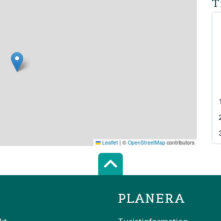
T
Leaflet
|
©
OpenStreetMap
contributors
Scroll top of 
PLANERA