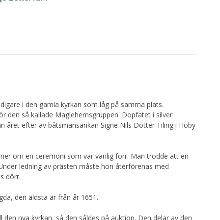
tidigare i den gamla kyrkan som låg på samma plats.
hör den så kallade Maglehemsgruppen. Dopfatet i silver
kan året efter av båtsmansänkan Signe Nils Dotter Tiling i Hoby
ner om en ceremoni som var vanlig förr. Man trodde att en
. Under ledning av prästen måste hon återförenas med
s dörr.
gda, den äldsta är från år 1651.
ill den nya kyrkan, så den såldes på auktion. Den delar av den