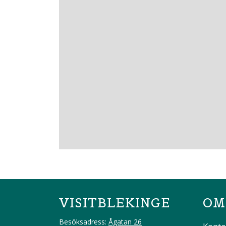
VISITBLEKINGE
OM
Besöksadress:
Ågatan 26