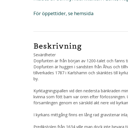
För öppettider, se hemsida
Beskrivning
Sevärdheter
Dopfunten är från början av 1200-talet och fanns 
Dopfunten är huggen i sandsten från Åhus och till
tillverkades 1787 i Karlshamn och skänktes till kyr
by.
Kyrktagningspallen vid den nedersta bänkraden min
kvinna som fött barn var oren efter förlossningen
församlingen genom en särskild akt nere vid kyrkan
I kyrkans mittgång finns en lång rad gravstenar inla
Predikstolen från 1634 ville man dock inte bevara t