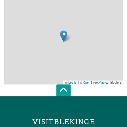
Leaflet
|
©
OpenStreetMap
contributors
Scroll top of 
VISITBLEKINGE