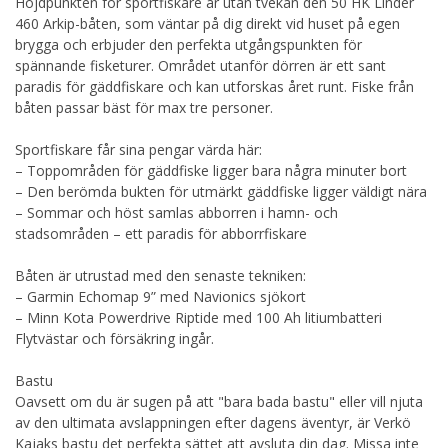
Höjdpunkten för sportfiskare är utan tvekan den 50 HK Linder
460 Arkip-båten, som väntar på dig direkt vid huset på egen
brygga och erbjuder den perfekta utgångspunkten för
spännande fisketurer. Området utanför dörren är ett sant
paradis för gäddfiskare och kan utforskas året runt. Fiske från
båten passar bäst för max tre personer.
Sportfiskare får sina pengar värda här:
– Toppområden för gäddfiske ligger bara några minuter bort
– Den berömda bukten för utmärkt gäddfiske ligger väldigt nära
– Sommar och höst samlas abborren i hamn- och
stadsområden – ett paradis för abborrfiskare
Båten är utrustad med den senaste tekniken:
– Garmin Echomap 9” med Navionics sjökort
– Minn Kota Powerdrive Riptide med 100 Ah litiumbatteri
Flytvästar och försäkring ingår.
Bastu
Oavsett om du är sugen på att "bara bada bastu" eller vill njuta
av den ultimata avslappningen efter dagens äventyr, är Verkö
Kajaks bastu det perfekta sättet att avsluta din dag. Missa inte