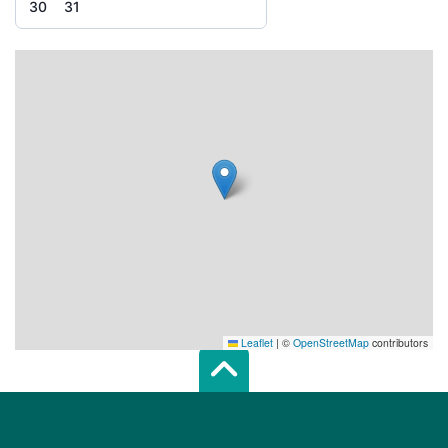
30
31
Leaflet
|
©
OpenStreetMap
contributors
Scroll top of 