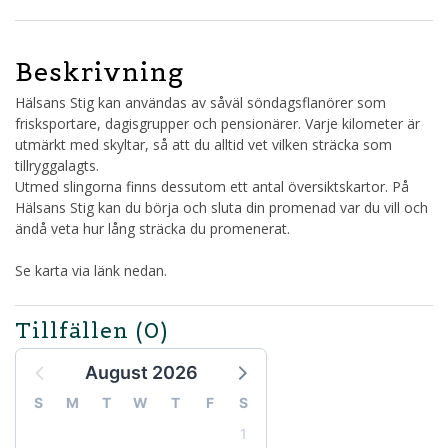
Beskrivning
Hälsans Stig kan användas av såväl söndagsflanörer som
frisksportare, dagisgrupper och pensionärer. Varje kilometer är
utmärkt med skyltar, så att du alltid vet vilken sträcka som
tillryggalagts.
Utmed slingorna finns dessutom ett antal översiktskartor. På
Hälsans Stig kan du börja och sluta din promenad var du vill och
ändå veta hur lång sträcka du promenerat.
Se karta via länk nedan.
Tillfällen
(0)
August 2026
S
M
T
W
T
F
S
1