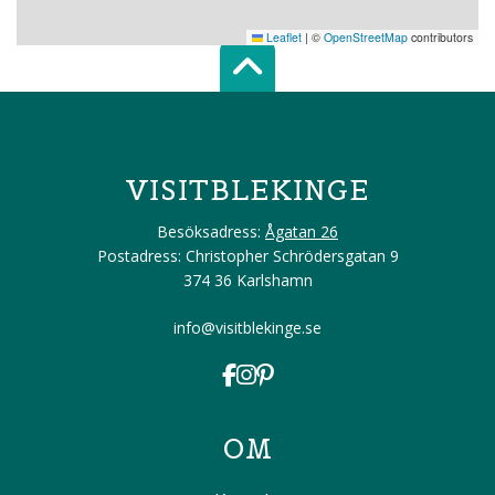
Leaflet
|
©
OpenStreetMap
contributors
Scroll top of 
VISITBLEKINGE
Besöksadress:
Ågatan 26
Postadress: Christopher Schrödersgatan 9
374 36 Karlshamn
info@visitblekinge.se
OM