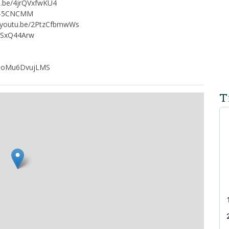
tu.be/4jrQVxfwKU4
Kj5-5CNCMM
://youtu.be/2PtzCfbmwWs
9NSxQ44Arw
be/6oMu6DvujLMS
T