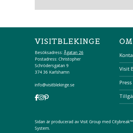
VISITBLEKINGE
OM
Besöksadress:
Ågatan 26
Konta
Postadress: Christopher
Schrödersgatan 9
Visit 
374 36 Karlshamn
Press
info@visitblekinge.se
Tillg
Sidan är producerad av
Visit Group
med
Citybreak™
System
.