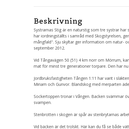
Beskrivning
Systrarnas Stig är en naturstig som tre systrar ha
har iordningställts i samråd med Skogstyrelsen, g
mångfald". Sju skyltar ger information om natur- och ku
september 2012.
Vid Tångavägen 50 (51) 4 km norr om Mörrum, kan v
mat för minst tre generationer torpare. Den har nu 
Jordbruksfastigheten Tången 1:11 har varit i släkten
Miriam och Gunvor. Blandskog med merparten ädel
Sockertoppen tronar i Vången. Backen svämmar 
svampen.
Stenbrotten i skogen är spår av stenbrytarnas arbe
Vid bäcken är det trolskt. Här kan du få se både vät