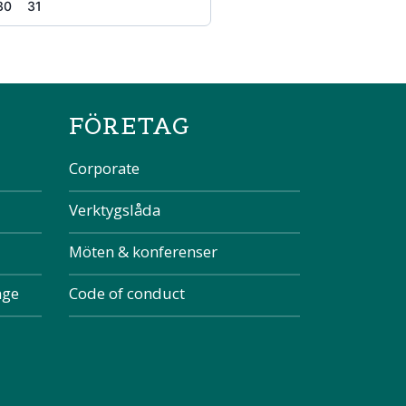
30
31
the page
FÖRETAG
Corporate
Verktygslåda
Möten & konferenser
nge
Code of conduct