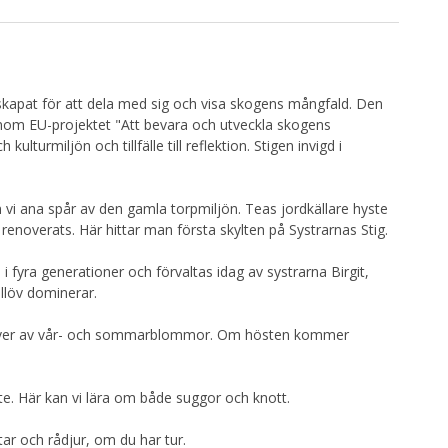
r skapat för att dela med sig och visa skogens mångfald. Den
enom EU-projektet "Att bevara och utveckla skogens
lturmiljön och tillfälle till reflektion. Stigen invigd i
i ana spår av den gamla torpmiljön. Teas jordkällare hyste
renoverats. Här hittar man första skylten på Systrarnas Stig.
 i fyra generationer och förvaltas idag av systrarna Birgit,
löv dominerar.
över av vår- och sommarblommor. Om hösten kommer
te. Här kan vi lära om både suggor och knott.
tar och rådjur, om du har tur.