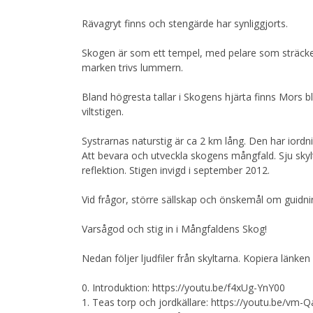
Rävagryt finns och stengärde har synliggjorts.
Skogen är som ett tempel, med pelare som sträcker 
marken trivs lummern.
Bland högresta tallar i Skogens hjärta finns Mors b
viltstigen.
Systrarnas naturstig är ca 2 km lång. Den har iord
Att bevara och utveckla skogens mångfald. Sju skylta
reflektion. Stigen invigd i september 2012.
Vid frågor, större sällskap och önskemål om guidni
Varsågod och stig in i Mångfaldens Skog!
Nedan följer ljudfiler från skyltarna. Kopiera länken
0. Introduktion: https://youtu.be/f4xUg-YnY00
1. Teas torp och jordkällare: https://youtu.be/v