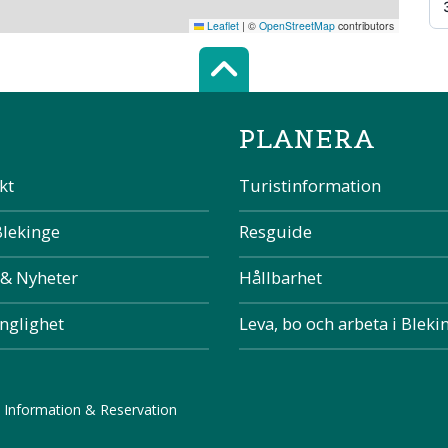
Leaflet
|
©
OpenStreetMap
contributors
Scroll top of 
PLANERA
kt
Turistinformation
Blekinge
Resguide
 & Nyheter
Hållbarhet
änglighet
Leva, bo och arbeta i Bleki
 Information & Reservation