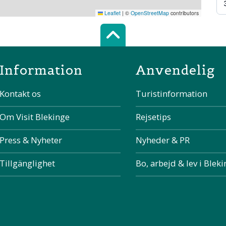
Leaflet
|
©
OpenStreetMap
contributors
Scroll top of 
Information
Anvendelig
Kontakt os
Turistinformation
Om Visit Blekinge
Rejsetips
Press & Nyheter
Nyheder & PR
Tillgänglighet
Bo, arbejd & lev i Blek