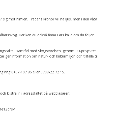
sig mot himlen. Trädens kronor vill ha ljus, men i den våta
låbärsskog. Här kan du också finna Fars källa om du följer
ningställts i samråd med Skogstyrelsen, genom EU-projektet
r ger information om natur- och kulturmiljön och tillfälle till
ng ring 0457-107 86 eller 0708-22 72 15.
 och klistra in i adressfältet på webbläsaren:
m-Qae1ZcNM