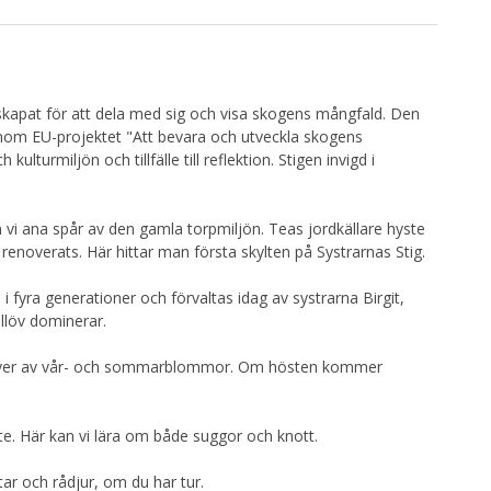
r skapat för att dela med sig och visa skogens mångfald. Den
enom EU-projektet "Att bevara och utveckla skogens
lturmiljön och tillfälle till reflektion. Stigen invigd i
i ana spår av den gamla torpmiljön. Teas jordkällare hyste
renoverats. Här hittar man första skylten på Systrarnas Stig.
 i fyra generationer och förvaltas idag av systrarna Birgit,
löv dominerar.
över av vår- och sommarblommor. Om hösten kommer
te. Här kan vi lära om både suggor och knott.
tar och rådjur, om du har tur.