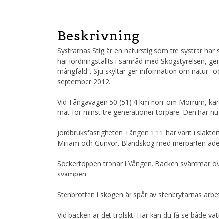
Beskrivning
Systrarnas Stig är en naturstig som tre systrar ha
har iordningställts i samråd med Skogstyrelsen, g
mångfald". Sju skyltar ger information om natur- och ku
september 2012.
Vid Tångavägen 50 (51) 4 km norr om Mörrum, kan v
mat för minst tre generationer torpare. Den har nu 
Jordbruksfastigheten Tången 1:11 har varit i släkten
Miriam och Gunvor. Blandskog med merparten ädel
Sockertoppen tronar i Vången. Backen svämmar 
svampen.
Stenbrotten i skogen är spår av stenbrytarnas arbe
Vid bäcken är det trolskt. Här kan du få se både vät