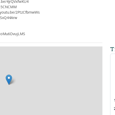
tu.be/4jrQVxfwKU4
Kj5-5CNCMM
://youtu.be/2PtzCfbmwWs
9NSxQ44Arw
be/6oMu6DvujLMS
T