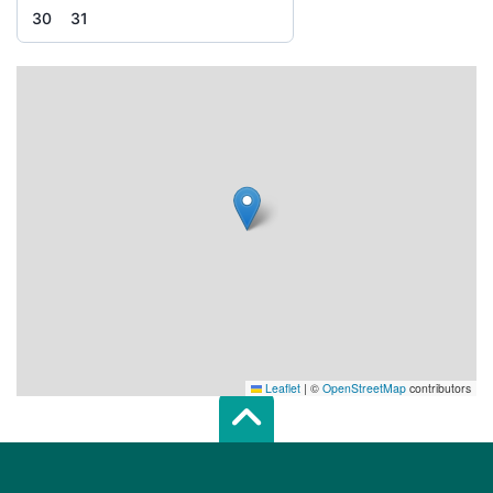
30
31
Leaflet
|
©
OpenStreetMap
contributors
Scroll top of 