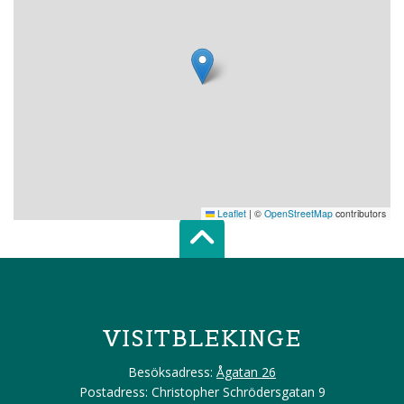
Leaflet
|
©
OpenStreetMap
contributors
Scroll top of 
VISITBLEKINGE
Besöksadress:
Ågatan 26
Postadress: Christopher Schrödersgatan 9