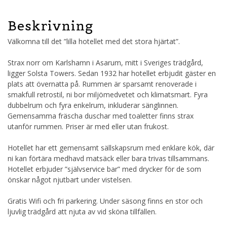
Beskrivning
Välkomna till det ”lilla hotellet med det stora hjärtat”.
Strax norr om Karlshamn i Asarum, mitt i Sveriges trädgård,
ligger Solsta Towers. Sedan 1932 har hotellet erbjudit gäster en
plats att övernatta på. Rummen är sparsamt renoverade i
smakfull retrostil, ni bor miljömedvetet och klimatsmart. Fyra
dubbelrum och fyra enkelrum, inkluderar sänglinnen.
Gemensamma fräscha duschar med toaletter finns strax
utanför rummen. Priser är med eller utan frukost.
Hotellet har ett gemensamt sällskapsrum med enklare kök, där
ni kan förtära medhavd matsäck eller bara trivas tillsammans.
Hotellet erbjuder ”självservice bar” med drycker för de som
önskar något njutbart under vistelsen.
Gratis Wifi och fri parkering. Under säsong finns en stor och
ljuvlig trädgård att njuta av vid sköna tillfällen.