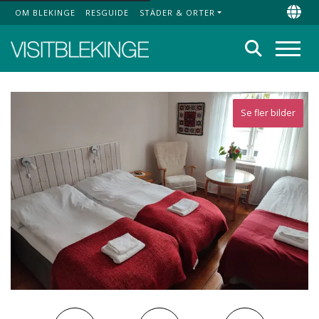
OM BLEKINGE
RESGUIDE
STÄDER & ORTER
Top Menu
Chan
Sök
Meny
Se fler bilder