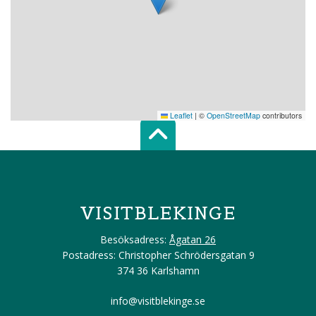
Leaflet
|
©
OpenStreetMap
contributors
Scroll top of 
VISITBLEKINGE
Besöksadress:
Ågatan 26
Postadress: Christopher Schrödersgatan 9
374 36 Karlshamn
info@visitblekinge.se