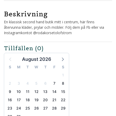
Beskrivning
En klassisk second hand butik mitt i centrum, här finns
återvunna kläder, prylar och möbler. Följ dem på Fb eller via
Instagramkontot @rodakorsetolofstrom
Tillfällen
(0)
August 2026
S
M
T
W
T
F
S
1
2
3
4
5
6
7
8
9
10
11
12
13
14
15
16
17
18
19
20
21
22
23
24
25
26
27
28
29