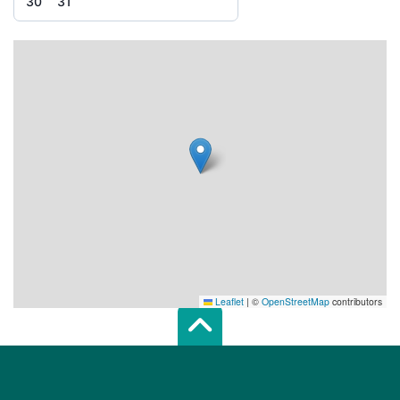
30
31
Leaflet
|
©
OpenStreetMap
contributors
Scroll top of 