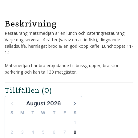
Beskrivning
Restaurang matsmedjan är en lunch och cateringrestaurang.
Varje dag serveras 4 rätter (varav en alltid fisk), dingnande
salladsuffé, hemlagat bröd & en god kopp kaffe. Lunchöppet 11-
14.
Matsmedjan har bra erbjudande till bussgrupper, bra stor
parkering och kan ta 130 matgäster.
Tillfällen
(0)
August 2026
S
M
T
W
T
F
S
1
2
3
4
5
6
7
8